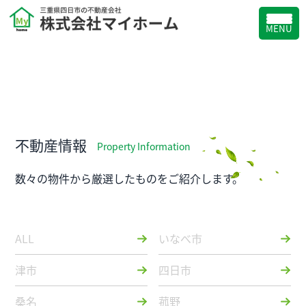
MENU
不動産情報
Property Information
数々の物件から厳選したものをご紹介します。
ALL
いなべ市
津市
四日市
桑名
菰野