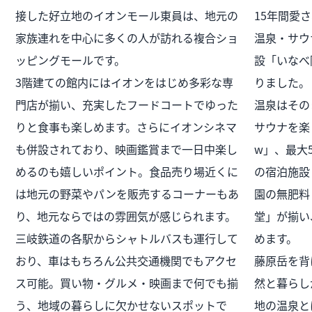
接した好立地のイオンモール東員は、地元の
15年間愛
家族連れを中心に多くの人が訪れる複合ショ
温泉・サウ
ッピングモールです。
設「いなべ
3階建ての館内にはイオンをはじめ多彩な専
りました。
門店が揃い、充実したフードコートでゆった
温泉はその
りと食事も楽しめます。さらにイオンシネマ
サウナを楽
も併設されており、映画鑑賞まで一日中楽し
w」、最大
めるのも嬉しいポイント。食品売り場近くに
の宿泊施設「
は地元の野菜やパンを販売するコーナーもあ
園の無肥料
り、地元ならではの雰囲気が感じられます。
堂」が揃い
三岐鉄道の各駅からシャトルバスも運行して
めます。
おり、車はもちろん公共交通機関でもアクセ
藤原岳を背
ス可能。買い物・グルメ・映画まで何でも揃
然と暮らし
う、地域の暮らしに欠かせないスポットで
地の温泉と