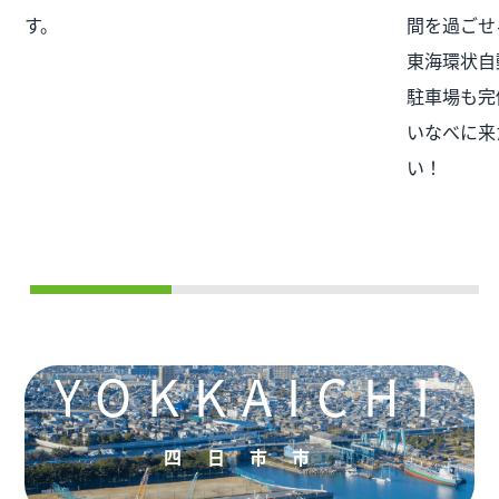
す。
間を過ごせ
東海環状自
駐車場も完
いなべに来
い！
YOKKAICHI
四日市市