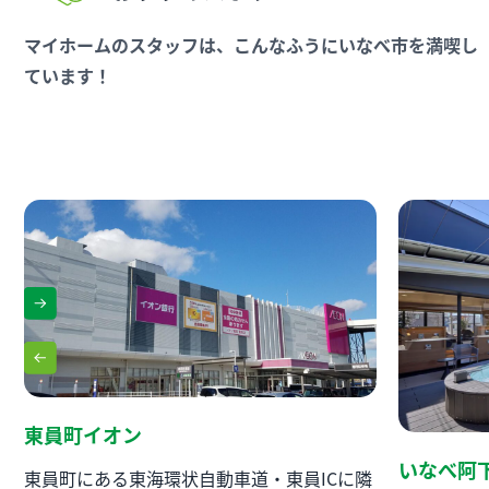
マイホームのスタッフは、こんなふうにいなべ市を満喫し
ています！
東員町イオン
いなべ阿
東員町にある東海環状自動車道・東員ICに隣