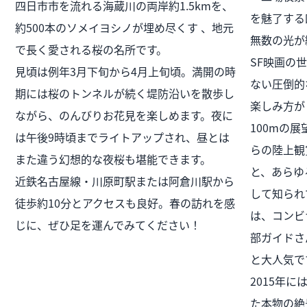
四日市市を流れる海蔵川の両岸約1.5kmを、
を魅了する
約500本のソメイヨシノが埋め尽くす 、地元
無数の光が
で長く愛される桜の名所です。
SF映画の
見頃は例年3月下旬から4月上旬頃。満開の時
ない圧倒的
期には桜のトンネルが続く堤防沿いを散歩し
楽しみ方が
ながら、のんびりお花見を楽しめます。夜に
100mの
は午後9時頃までライトアップされ、昼とは
らの陸上観
また違う幻想的な夜桜も堪能できます。
と、あらゆ
近鉄名古屋線・川原町駅または阿倉川駅から
して知られ
徒歩約10分とアクセスも良好。春の訪れを感
は、コンビ
じに、ぜひ足を運んでみてください！
部ガイドさ
と大人気で
2015年
た本物の絶