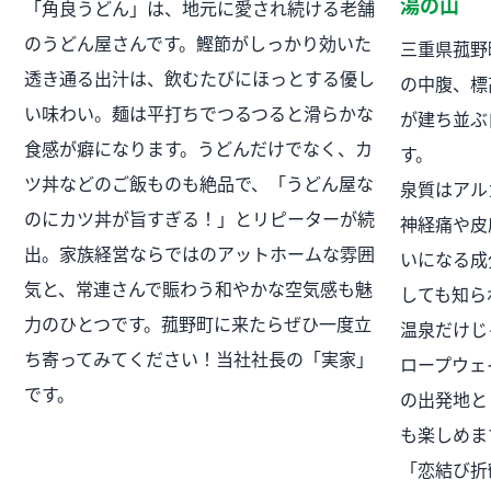
湯の山
「角良うどん」は、地元に愛され続ける老舗
のうどん屋さんです。鰹節がしっかり効いた
三重県菰野
透き通る出汁は、飲むたびにほっとする優し
の中腹、標
い味わい。麺は平打ちでつるつると滑らかな
が建ち並ぶ
食感が癖になります。うどんだけでなく、カ
す。
ツ丼などのご飯ものも絶品で、「うどん屋な
泉質はアル
のにカツ丼が旨すぎる！」とリピーターが続
神経痛や皮
出。家族経営ならではのアットホームな雰囲
いになる成
気と、常連さんで賑わう和やかな空気感も魅
しても知ら
力のひとつです。菰野町に来たらぜひ一度立
温泉だけじ
ち寄ってみてください！当社社長の「実家」
ロープウェ
です。
の出発地と
も楽しめま
「恋結び折